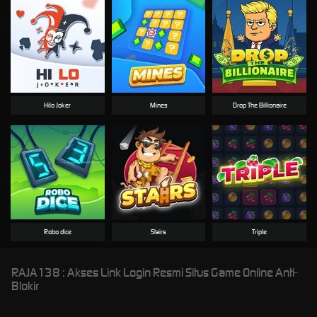
Hilo Joker
Mines
Drop The Billionaire
Robo dice
Stairs
Triple
RAJA138 : Akses Link Login Resmi Situs Game Online Anti-
Blokir