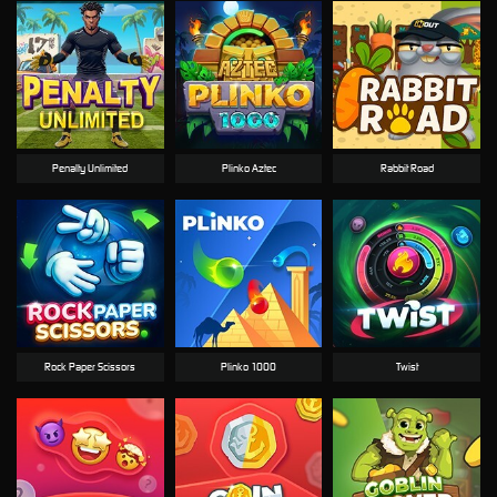
Penalty Unlimited
Plinko Aztec
Rabbit Road
Rock Paper Scissors
Plinko 1000
Twist