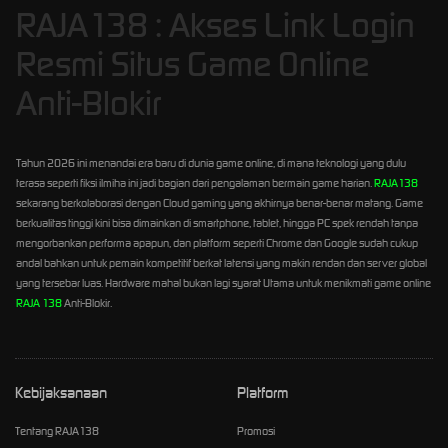
RAJA138 : Akses Link Login
Resmi Situs Game Online
Anti-Blokir
Tahun 2026 ini menandai era baru di dunia game online, di mana teknologi yang dulu
terasa seperti fiksi ilmiha ini jadi bagian dari pengalaman bermain game harian.
RAJA138
sekarang berkolaborasi dengan Cloud gaming yang akhirnya benar-benar matang. Game
berkualitas tinggi kini bisa dimainkan di smartphone, tablet, hingga PC spek rendah tanpa
mengorbankan performa apapun, dan platform seperti Chrome dan Google sudah cukup
andal bahkan untuk pemain kompetitif berkat latensi yang makin rendan dan server global
yang tersebar luas. Hardware mahal bukan lagi syarat Utama untuk menikmati game online
RAJA 138
Anti-Blokir.
Kebijaksanaan
Platform
Tentang RAJA138
Promosi