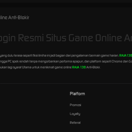
ne Anti-Blokir
gin Resmi Situs Game Online An
ang dulu terasa seperti fiksi ilmiha ini jadi bagian dari pengalaman bermain game harian.
RAJA13
t, hingga PC spek rendah tanpa mengorbankan performa apapun, dan platform seperti Chrome dan G
bukan lagi syarat Utama untuk menikmati game online
RAJA 138
Anti-Blokir.
Platform
Promosi
Loyalty
Referral