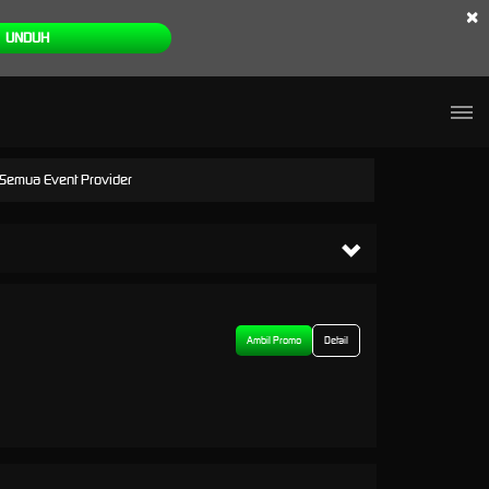
×
UNDUH
Semua Event Provider
Ambil Promo
Detail