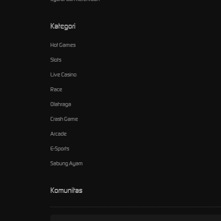
Kategori
Hot Games
Slots
Live Casino
Race
Olahraga
Crash Game
Arcade
E-Sports
Sabung Ayam
Komunitas