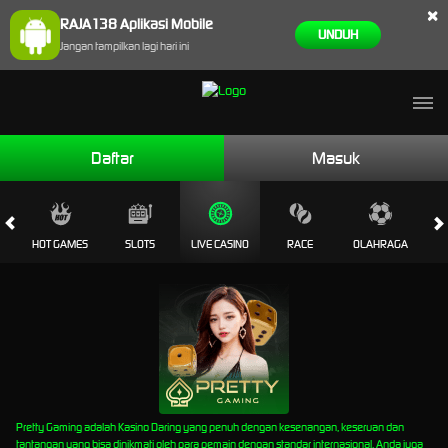
×
RAJA138 Aplikasi Mobile
UNDUH
Jangan tampilkan lagi hari ini
Daftar
Masuk
HOT GAMES
SLOTS
LIVE CASINO
RACE
OLAHRAGA
CRA
Pretty Gaming adalah Kasino Daring yang penuh dengan kesenangan, keseruan dan
tantangan yang bisa dinikmati oleh para pemain dengan standar internasional. Anda juga