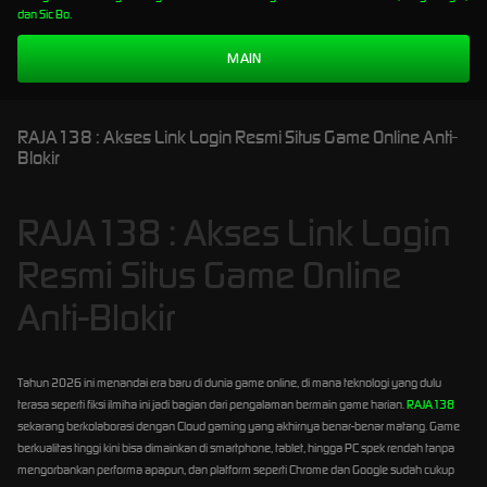
dan Sic Bo.
MAIN
RAJA138 : Akses Link Login Resmi Situs Game Online Anti-
Blokir
RAJA138 : Akses Link Login
Resmi Situs Game Online
Anti-Blokir
Tahun 2026 ini menandai era baru di dunia game online, di mana teknologi yang dulu
terasa seperti fiksi ilmiha ini jadi bagian dari pengalaman bermain game harian.
RAJA138
sekarang berkolaborasi dengan Cloud gaming yang akhirnya benar-benar matang. Game
berkualitas tinggi kini bisa dimainkan di smartphone, tablet, hingga PC spek rendah tanpa
mengorbankan performa apapun, dan platform seperti Chrome dan Google sudah cukup