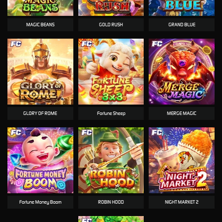
MAGIC BEANS
GOLD RUSH
GRAND BLUE
GLORY OF ROME
Fortune Sheep
MERGE MAGIC
Fortune Money Boom
ROBIN HOOD
NIGHT MARKET 2