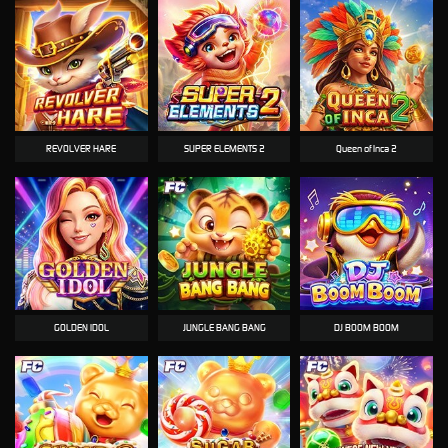
REVOLVER HARE
SUPER ELEMENTS 2
Queen of Inca 2
GOLDEN IDOL
JUNGLE BANG BANG
DJ BOOM BOOM