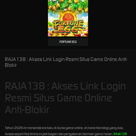
FORTUNE EGG
RAJA138 : Akses Link Login Resmi Situs Game Online Anti-
Blokir
RAJA138 : Akses Link Login
Resmi Situs Game Online
Anti-Blokir
Tahun 2026 ini menandai era baru di dunia game online, di mana teknologi yang dulu
terasa seperti fiksi ilmiha ini jadi bagian dari pengalaman bermain game harian.
RAJA138