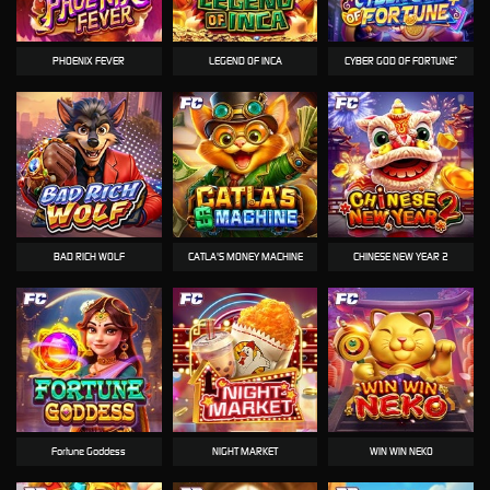
PHOENIX FEVER
LEGEND OF INCA
CYBER GOD OF FORTUNE⁺
BAD RICH WOLF
CATLA'S MONEY MACHINE
CHINESE NEW YEAR 2
Fortune Goddess
NIGHT MARKET
WIN WIN NEKO