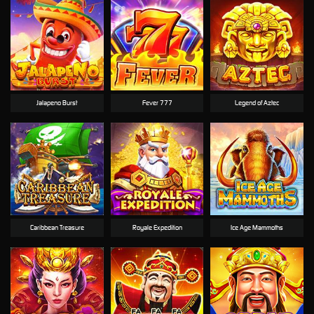
Jalapeno Burst
Fever 777
Legend of Aztec
Caribbean Treasure
Royale Expedition
Ice Age Mammoths