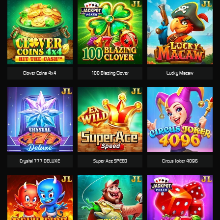
Clover Coins 4x4
100 Blazing Clover
Lucky Macaw
Crystal 777 DELUXE
Super Ace SPEED
Circus Joker 4096