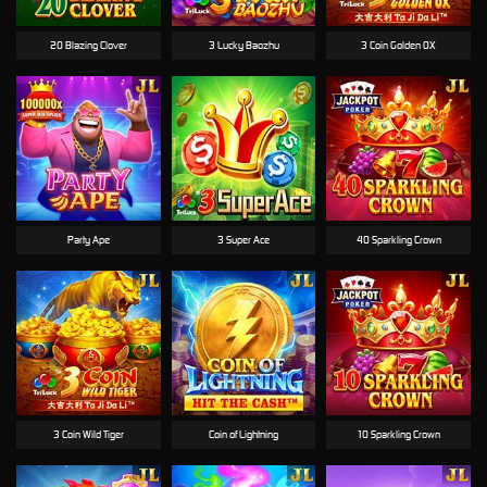
20 Blazing Clover
3 Lucky Baozhu
3 Coin Golden OX
Party Ape
3 Super Ace
40 Sparkling Crown
3 Coin Wild Tiger
Coin of Lightning
10 Sparkling Crown