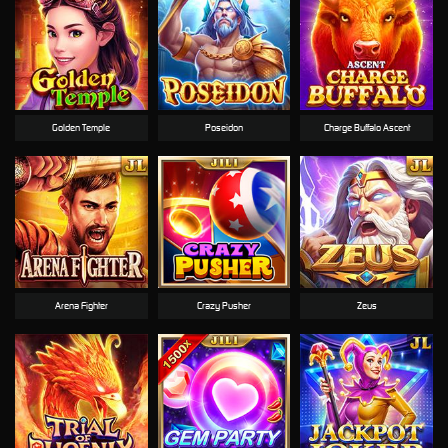
Golden Temple
Poseidon
Charge Buffalo Ascent
Arena Fighter
Crazy Pusher
Zeus