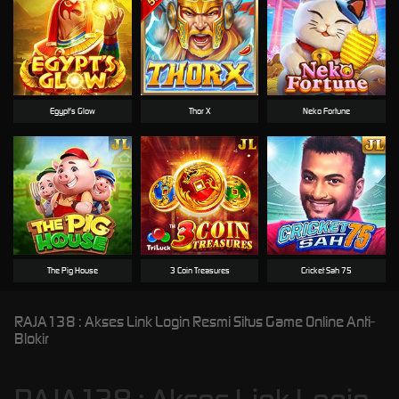
Egypt's Glow
Thor X
Neko Fortune
The Pig House
3 Coin Treasures
Cricket Sah 75
RAJA138 : Akses Link Login Resmi Situs Game Online Anti-
Blokir