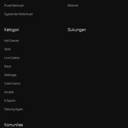
Pusat Bantuan
Referral
Syarat dan Ketentuan
Kategori
Dukungan
Hot Games
Slots
Live Casino
Race
Olahraga
Crash Game
Arcade
E-Sports
Sabung Ayam
Komunitas