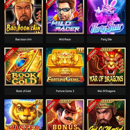
Bao boon chin
Wild Racer
Party Star
Book of Gold
Fortune Gems 3
War Of Dragons