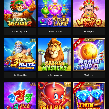
Lucky Jaguar 2
3 Witch's Lamp
Money Pot
3 Lightning Blitz
Safari Mystery
World Cup