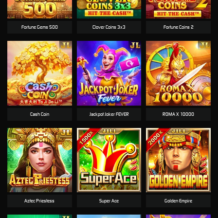
Fortune Gems 500
Clover Coins 3x3
Fortune Coins 2
Cash Coin
Jackpot Joker FEVER
ROMA X 10000
Aztec Priestess
Super Ace
Golden Empire