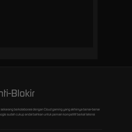
i-Blokir
sekarang berkolaborasi dengan Cloud gaming yang akhirnya benar-benar
ogle sudah cukup andal bahkan untuk pemain kompetitif berkat latensi