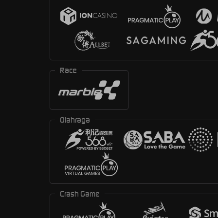
Race
Olahraga
Crash Game