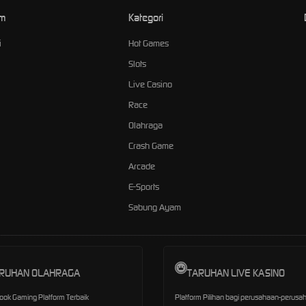
rm
Kategori
i
Hot Games
Slots
Live Casino
Race
Olahraga
Crash Game
Arcade
E-Sports
Sabung Ayam
RUHAN OLAHRAGA
TARUHAN LIVE KASINO
ook Gaming Platform Terbaik
Platform Pilihan bagi perusahaan-perusa