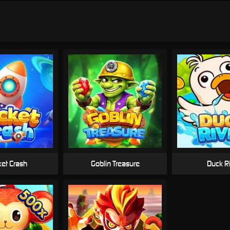
et Crash
Goblin Treasure
Duck R