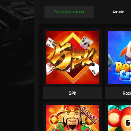
Semua permainan
Arcade
5PK
Rock