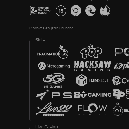
Platform Penyedia Layanan
Slots
Live Casino