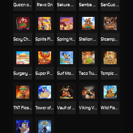
Queen of Aztec
Rave On
Sakura Neko
Samba Fiesta
SanGuo - The Brotherhood
Sexy Christmas Sirens
Spirits Fiesta
Spring Harvest
Stallion Princess
Steampunk Reloaded
Surgary bonanza
Super Phoenix
Surf Monkey
Taco Truck Delight
Temple of Gods
TNT Fiesta
Tower of Riches
Vault of Riches
Viking Valor
Wild Fish Hunter