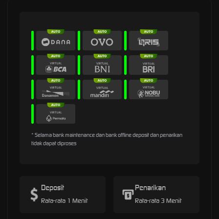
* Selama bank maintenance dan bank offline deposit dan penarikan
tidak dapat diproses
Deposit
Penarikan
Rata-rata 1 Menit
Rata-rata 3 Menit