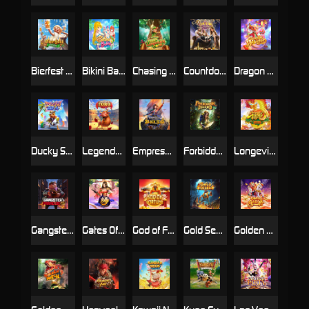
Bierfest Delight
Bikini Babes
Chasing Leprechaun Coins
Countdown to Fortune
Dragon Wonder
Ducky Spin
Legendary El Toro
Empress of the Black Seas
Forbidden Island
Longevity dragon(Fulong)
Gangster's Paradise
Gates Of Kunlun
God of Fortune
Gold Seekers
Golden Gallop