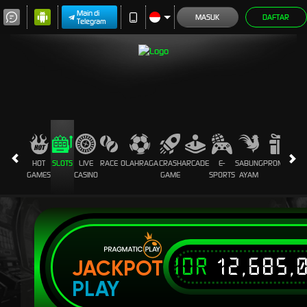
Main di
MASUK
DAFTAR
Telegram
HOT
SLOTS
LIVE
RACE
OLAHRAGA
CRASH
ARCADE
E-
SABUNG
PROMOSI
GAMES
CASINO
GAME
SPORTS
AYAM
IDR
12,685,
JACKPOT
PLAY