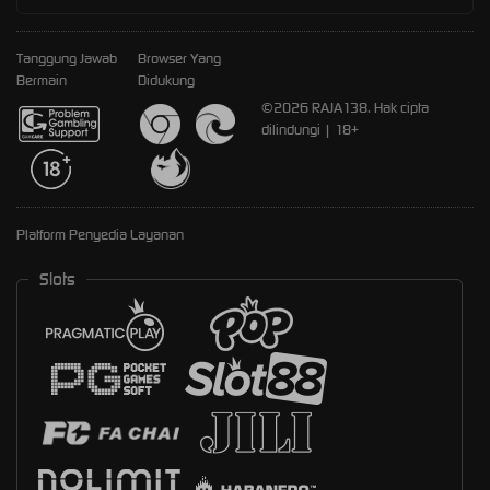
Tanggung Jawab
Browser Yang
Bermain
Didukung
©2026 RAJA138. Hak cipta
dilindungi | 18+
Platform Penyedia Layanan
Slots