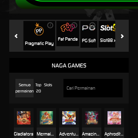
i
i
i
i
i
Facha
Fat Panda
Slot88 x PP
PG Soft
Pragmatic Play
NAGA GAMES
Semua
Top
Slots
permainan
20
Gladiators
Mermaid's Treasure
Adventures Of Caramelo
Amazing Circus
Aphrodite - Goddess of Love