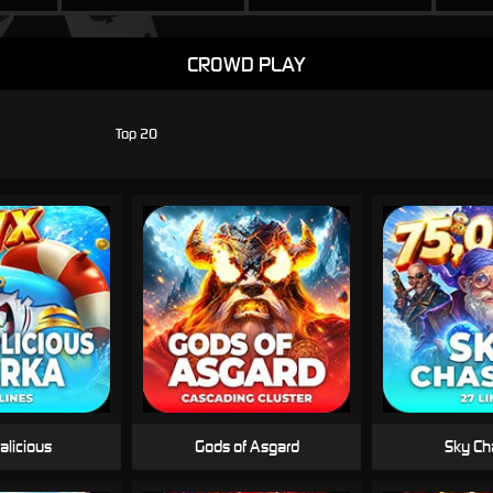
CROWD PLAY
Top 20
alicious
Gods of Asgard
Sky Ch