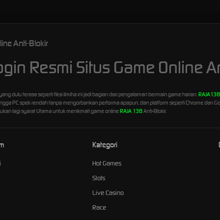
ne Anti-Blokir
gin Resmi Situs Game Online Ant
ng dulu terasa seperti fiksi ilmiha ini jadi bagian dari pengalaman bermain game harian.
RAJA138
t, hingga PC spek rendah tanpa mengorbankan performa apapun, dan platform seperti Chrome dan Go
bukan lagi syarat Utama untuk menikmati game online
RAJA 138
Anti-Blokir.
rm
Kategori
i
Hot Games
Slots
Live Casino
Race