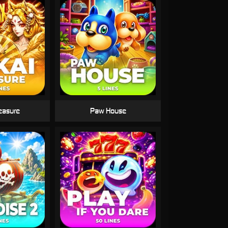
Gates of Gatot Kaca 1000
reasure
Paw House