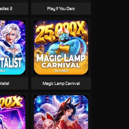
adise 2
Play If You Dare
talist
Magic Lamp Carnival