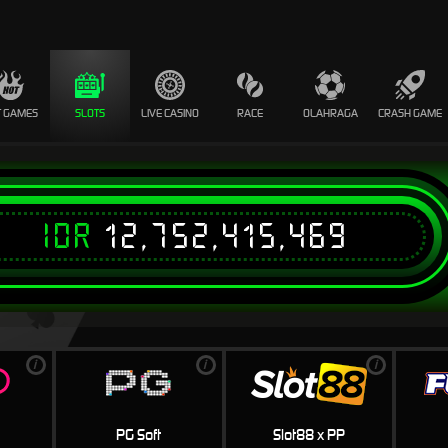
T GAMES
SLOTS
LIVE CASINO
RACE
OLAHRAGA
CRASH GAME
IDR
12,752,415,469
i
i
i
a
PG Soft
Slot88 x PP