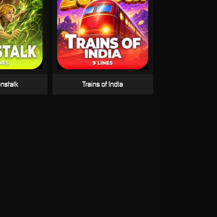
nstalk
Trains of India