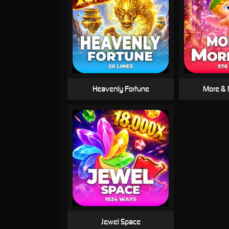
Heavenly Fortune
More & 
Jewel Space