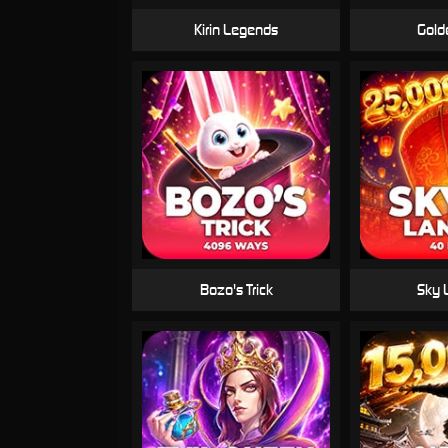
Kirin Legends
Gold
Bozo's Trick
Sky 