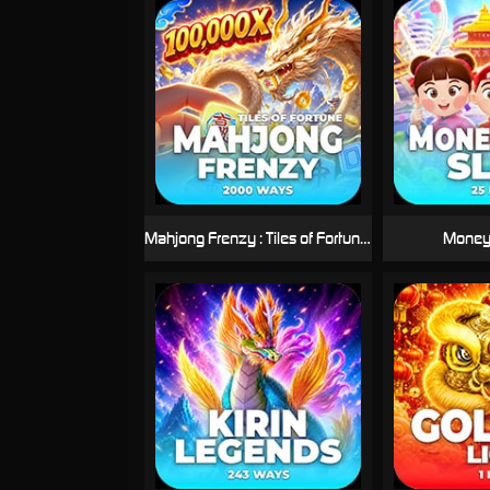
Mahjong Frenzy : Tiles of Fortunes
Money 