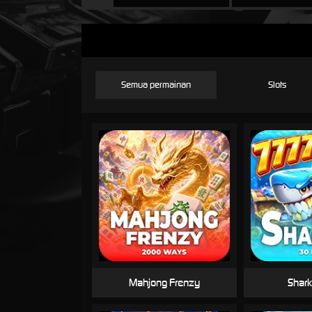
Semua permainan
Slots
Mahjong Frenzy
Shark