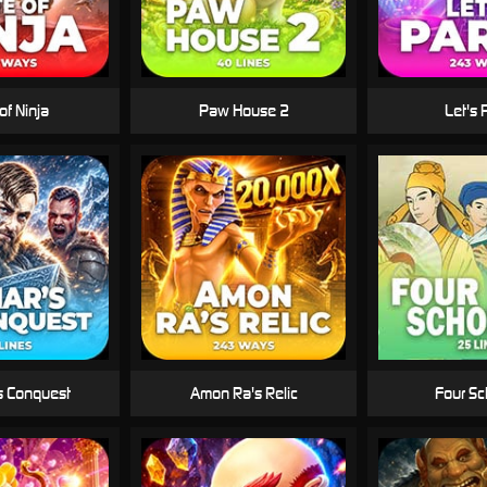
of Ninja
Paw House 2
Let's 
s Conquest
Amon Ra's Relic
Four Sc