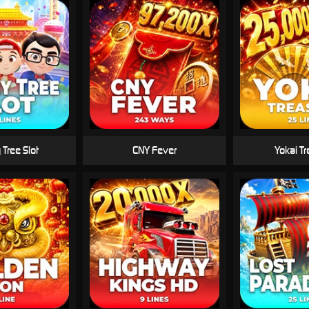
Tree Slot
CNY Fever
Yokai T