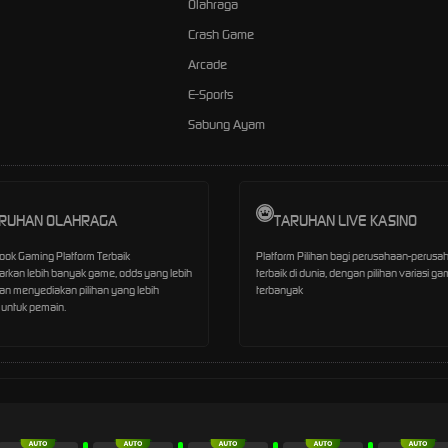
Olahraga
Crash Game
Arcade
E-Sports
Sabung Ayam
RUHAN OLAHRAGA
TARUHAN LIVE KASINO
ook Gaming Platform Terbaik
Platform Pilihan bagi perusahaan-perusa
kan lebih banyak game, odds yang lebih
terbaik di dunia, dengan pilihan variasi g
 dan menyediakan pilihan yang lebih
terbanyak
untuk pemain.