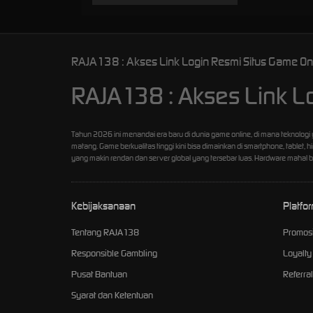
RAJA138 : Akses Link Login Resmi Situs Game Onli
RAJA138 : Akses Link Lo
Tahun 2026 ini menandai era baru di dunia game online, di mana teknologi ya
matang. Game berkualitas tinggi kini bisa dimainkan di smartphone, table
yang makin rendan dan server global yang tersebar luas. Hardware mahal 
Kebijaksanaan
Platfo
Tentang RAJA138
Promos
Responsible Gambling
Loyalty
Pusat Bantuan
Referral
Syarat dan Ketentuan