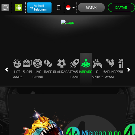
Main di
MASUK
DAFTAR
Telegram
HOT
SLOTS
LIVE
RACE
OLAHRAGA
CRASH
ARCADE
E-
SABUNG
PROMOSI
GAMES
CASINO
GAME
SPORTS
AYAM