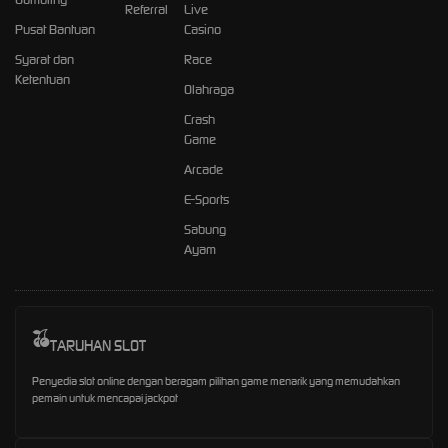
Referral
Live
Pusat Bantuan
Casino
Syarat dan
Race
Ketentuan
Olahraga
Crash
Game
Arcade
E-Sports
Sabung
Ayam
TARUHAN SLOT
Penyedia slot online dengan beragam pilihan game menarik yang memudahkan
pemain untuk mencapai jackpot