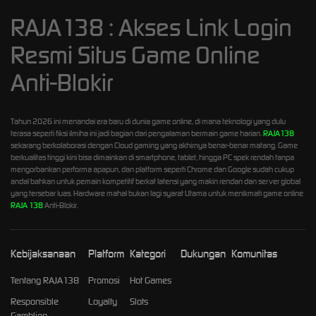
RAJA138 : Akses Link Login
Resmi Situs Game Online
Anti-Blokir
Tahun 2026 ini menandai era baru di dunia game online, di mana teknologi yang dulu
terasa seperti fiksi ilmiha ini jadi bagian dari pengalaman bermain game harian.
RAJA138
sekarang berkolaborasi dengan Cloud gaming yang akhirnya benar-benar matang. Game
berkualitas tinggi kini bisa dimainkan di smartphone, tablet, hingga PC spek rendah tanpa
mengorbankan performa apapun, dan platform seperti Chrome dan Google sudah cukup
andal bahkan untuk pemain kompetitif berkat latensi yang makin rendan dan server global
yang tersebar luas. Hardware mahal bukan lagi syarat Utama untuk menikmati game online
RAJA 138
Anti-Blokir.
Kebijaksanaan
Platform
Kategori
Dukungan
Komunitas
Tentang RAJA138
Promosi
Hot Games
Responsible
Loyalty
Slots
Gambling