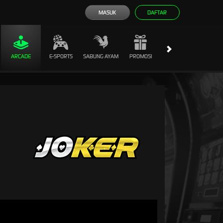
MASUK
DAFTAR
ARCADE
E-SPORTS
SABUNG AYAM
PROMOSI