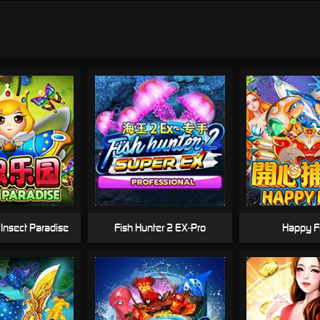
 Insect Paradise
Fish Hunter 2 EX-Pro
Happy F