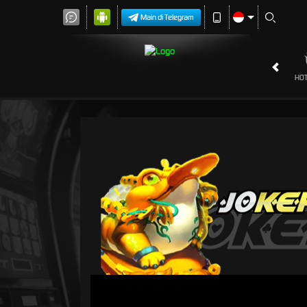
Main di Telegram
HO