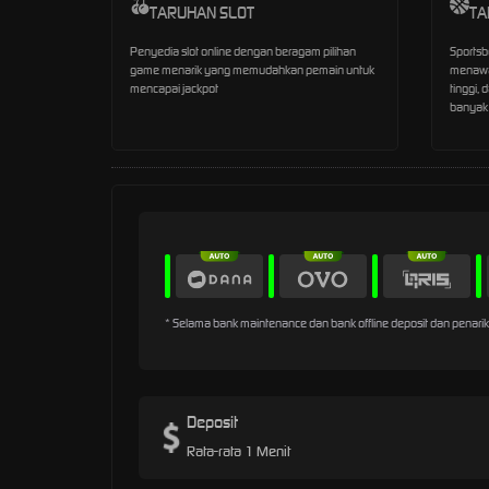
TARUHAN SLOT
TA
Penyedia slot online dengan beragam pilihan
Sportsb
game menarik yang memudahkan pemain untuk
menawar
mencapai jackpot
tinggi,
banyak 
* Selama bank maintenance dan bank offline deposit dan penarik
Deposit
Rata-rata 1 Menit