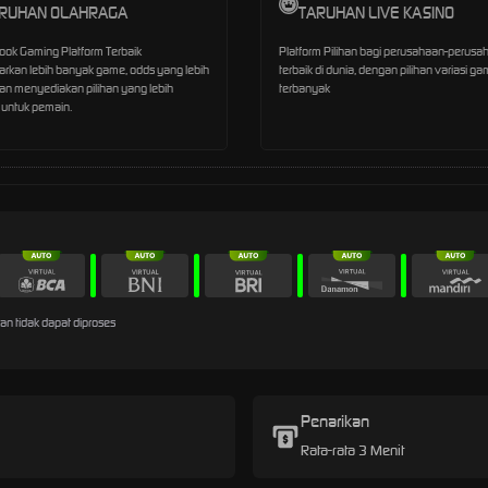
RUHAN OLAHRAGA
TARUHAN LIVE KASINO
ook Gaming Platform Terbaik
Platform Pilihan bagi perusahaan-perusa
kan lebih banyak game, odds yang lebih
terbaik di dunia, dengan pilihan variasi g
 dan menyediakan pilihan yang lebih
terbanyak
untuk pemain.
an tidak dapat diproses
Penarikan
Rata-rata 3 Menit