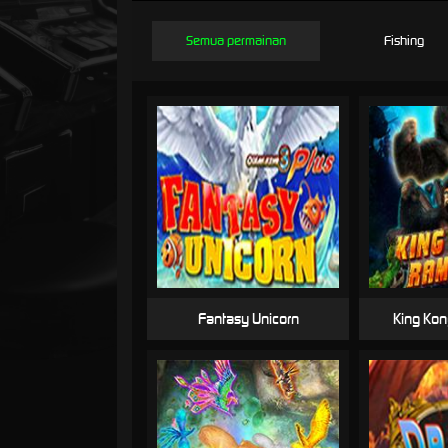
Semua permainan
Fishing
Fantasy Unicorn
King Ko