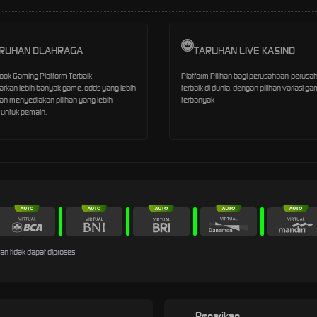
RUHAN OLAHRAGA
TARUHAN LIVE KASINO
ook Gaming Platform Terbaik
Platform Pilihan bagi perusahaan-perusa
kan lebih banyak game, odds yang lebih
terbaik di dunia, dengan pilihan variasi g
 dan menyediakan pilihan yang lebih
terbanyak
untuk pemain.
an tidak dapat diproses
Penarikan