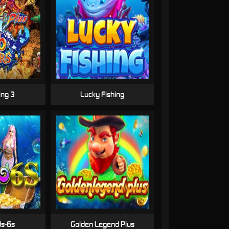
ing 3
Lucky Fishing
s-6s
Golden Legend Plus