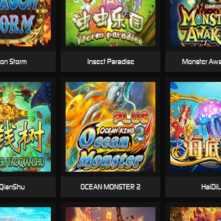
on Storm
Insect Paradise
Monster Awa
QianShu
OCEAN MONSTER 2
HaiDi