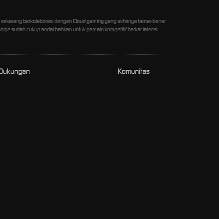
sekarang berkolaborasi dengan Cloud gaming yang akhirnya benar-benar
ogle sudah cukup andal bahkan untuk pemain kompetitif berkat latensi
Dukungan
Komunitas