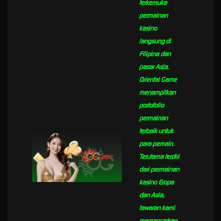
terkemuka
permainan
kasino
langsung di
Filipina dan
pasar Asia,
Oriental Game
menampilkan
portofolio
permainan
terbaik untuk
para pemain.
Terutama terdiri
dari permainan
kasino Eropa
dan Asia,
tawaran kami
memancarkan