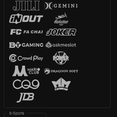
E-Sports