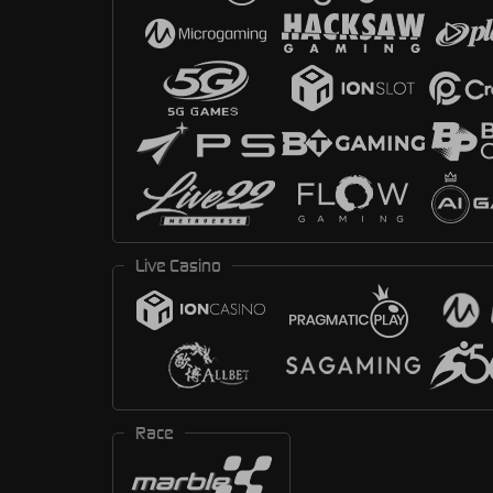
Live Casino
Race