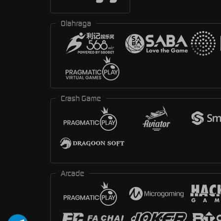
Olahraga
Crash Game
Arcade