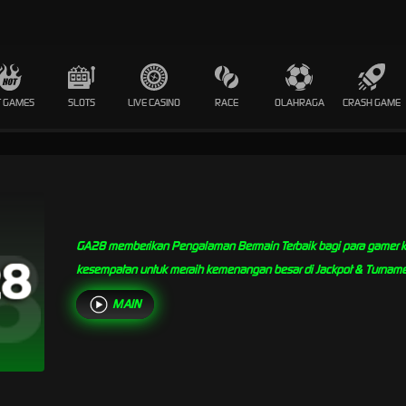
T GAMES
SLOTS
LIVE CASINO
RACE
OLAHRAGA
CRASH GAME
GA28 memberikan Pengalaman Bermain Terbaik bagi para gamer ka
kesempatan untuk meraih kemenangan besar di Jackpot & Turnam
MAIN