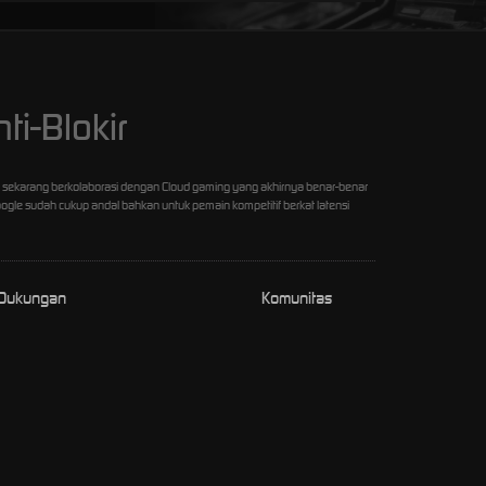
i-Blokir
sekarang berkolaborasi dengan Cloud gaming yang akhirnya benar-benar
ogle sudah cukup andal bahkan untuk pemain kompetitif berkat latensi
Dukungan
Komunitas