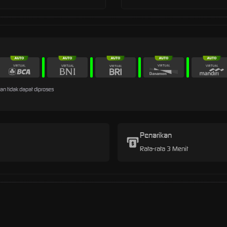
an tidak dapat diproses
Penarikan
Rata-rata 3 Menit