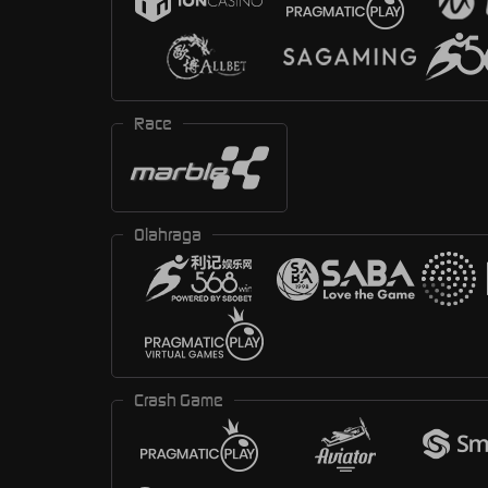
Race
Olahraga
Crash Game