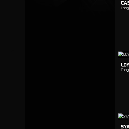
CAS
Tang
LOY
Tang
SYA