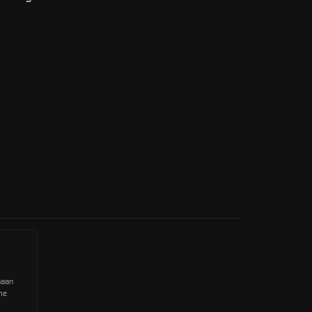
haan
ame