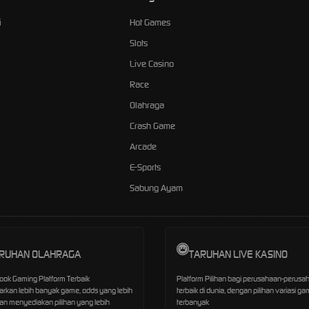
i
Hot Games
Slots
Live Casino
Race
Olahraga
Crash Game
Arcade
E-Sports
Sabung Ayam
RUHAN OLAHRAGA
TARUHAN LIVE KASINO
ook Gaming Platform Terbaik
Platform Pilihan bagi perusahaan-perusa
kan lebih banyak game, odds yang lebih
terbaik di dunia, dengan pilihan variasi g
 dan menyediakan pilihan yang lebih
terbanyak