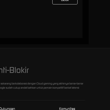
i-Blokir
sekarang berkolaborasi dengan Cloud gaming yang akhirnya benar-benar
ogle sudah cukup andal bahkan untuk pemain kompetitif berkat latensi
Dukungan
Komunitas