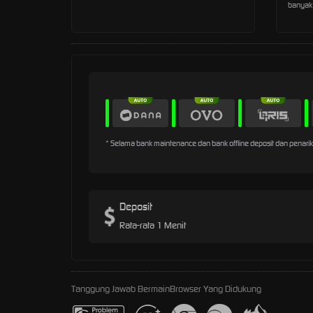
banyak 
* Selama bank maintenance dan bank offline deposit dan penarik
Deposit
Rata-rata 1 Menit
Tanggung Jawab Bermain
Browser Yang Didukung