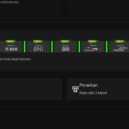
untuk pemain.
an tidak dapat diproses
Penarikan
Rata-rata 3 Menit