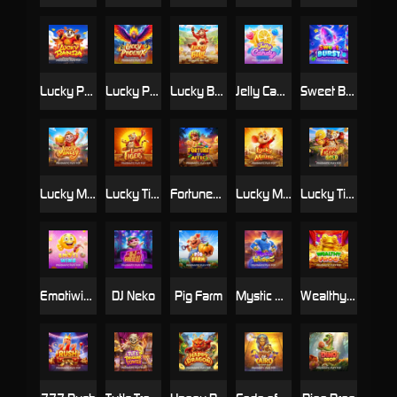
Lucky Panda
Lucky Phoenix
Lucky Bull
Jelly Candy
Sweet Burst
Lucky MonKey
Lucky Tiger
Fortunes of Aztec
Lucky Mouse
Lucky Tiger Gold Ultimate
Emotiwins
DJ Neko
Pig Farm
Mystic Wishes
Wealthy Frog