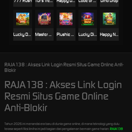
777 Rush
Tut's Treasure Tower
Happy Dragon
Code of Cairo
Dino Drop
Lucky Dog
Master Gems
Plushie Wins
Lucky Dice
Happy Nets
RAJA138 : Akses Link Login Resmi Situs Game Online Anti-
Blokir
RAJA138 : Akses Link Login
Resmi Situs Game Online
Anti-Blokir
Tahun 2026 ini menandai era baru di dunia game online, di mana teknologi yang dulu
terasa seperti fiksi ilmiha ini jadi bagian dari pengalaman bermain game harian.
RAJA138