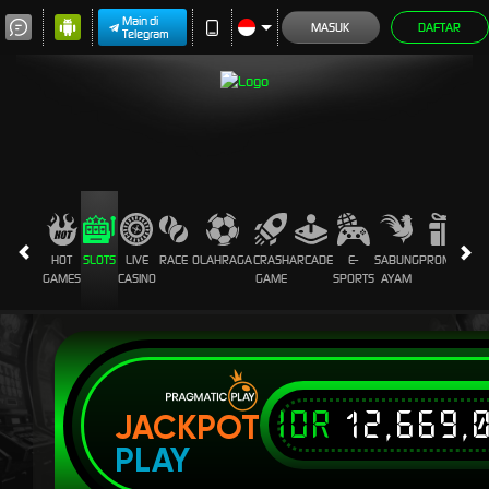
Main di
MASUK
DAFTAR
Telegram
HOT
SLOTS
LIVE
RACE
OLAHRAGA
CRASH
ARCADE
E-
SABUNG
PROMOSI
GAMES
CASINO
GAME
SPORTS
AYAM
IDR
12,669,
JACKPOT
PLAY